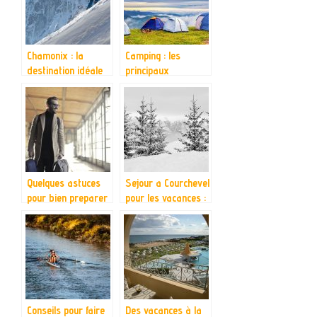
Chamonix : la
Camping : les
destination idéale
principaux
pour un séjour au
avantages pour
ski réussi
notre santé
Quelques astuces
Sejour a Courchevel
pour bien preparer
pour les vacances :
son depart en
une bonne idee
vacances
Conseils pour faire
Des vacances à la