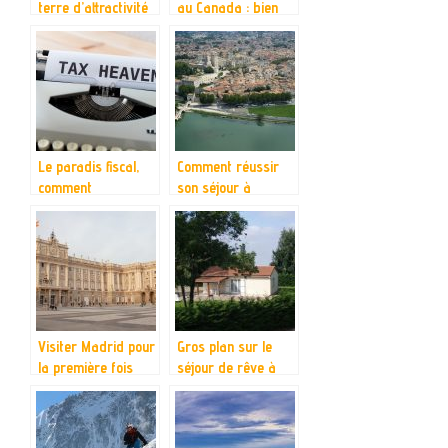
terre d’attractivité
au Canada : bien
et de visibilité.
préparer son
voyage
Le paradis fiscal,
Comment réussir
comment
son séjour à
fonctionne-t-il ?
Avignon ?
L’Estonie la nouvelle
destination
Visiter Madrid pour
Gros plan sur le
la première fois
séjour de rêve à
Vichy