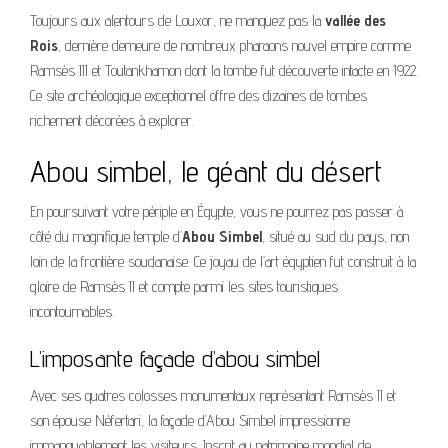
Toujours aux alentours de Louxor, ne manquez pas la
vallée des
Rois
, dernière demeure de nombreux pharaons nouvel empire comme
Ramsès III et Toutankhamon dont la tombe fut découverte intacte en 1922.
Ce site archéologique exceptionnel offre des dizaines de tombes
richement décorées à explorer.
Abou simbel, le géant du désert
En poursuivant votre périple en Égypte, vous ne pourrez pas passer à
côté du magnifique temple d’
Abou Simbel
, situé au sud du pays, non
loin de la frontière soudanaise. Ce joyau de l’art égyptien fut construit à la
gloire de Ramsès II et compte parmi les sites touristiques
incontournables.
L’imposante façade d’abou simbel
Avec ses quatres colosses monumentaux représentant Ramsès II et
son épouse Néfertari, la façade d’Abou Simbel impressionne
immanquablement les visiteurs. Inscrit au patrimoine mondial de