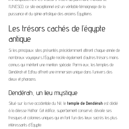
l’UNESCO, ce site exceptionnel est un véritable témoignage de la
puissance et du génie artistique des anciens Égyptiens.
Les trésors cachés de l’égypte
antique
Si les principaux sites présentés précédemment attirent chaque année de
nombreux voyageurs,l’Égypte recèle également d’autres trésors moins
connus qui méritent une mention spéciale. Parmi eux, les temples de
Dendérah et Edfou offrent une immersion unique dans l’univers des
dieux et pharaons.
Dendérah, un lieu mystique
Situé sur la rive occidentale du Nil, le
temple de Dendérah
est dédié
à la déesse Hathor. Cet édifice, superbement conservé, dévoile ses
fresques et colonnes uniques qui en font l’un des lieux sacrés les plus
intéressants d’Égypte.