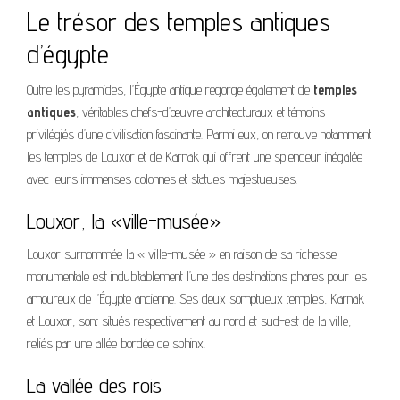
Le trésor des temples antiques
d’égypte
Outre les pyramides, l’Égypte antique regorge également de
temples
antiques
, véritables chefs-d’œuvre architecturaux et témoins
privilégiés d’une civilisation fascinante. Parmi eux, on retrouve notamment
les temples de Louxor et de Karnak qui offrent une splendeur inégalée
avec leurs immenses colonnes et statues majestueuses.
Louxor, la «ville-musée»
Louxor surnommée la « ville-musée » en raison de sa richesse
monumentale est indubitablement l’une des destinations phares pour les
amoureux de l’Égypte ancienne. Ses deux somptueux temples, Karnak
et Louxor, sont situés respectivement au nord et sud-est de la ville,
reliés par une allée bordée de sphinx.
La vallée des rois