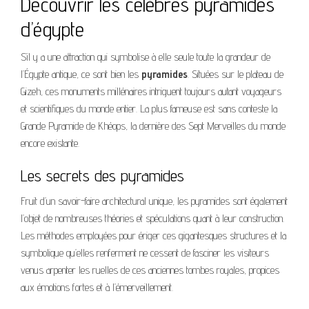
Découvrir les célèbres pyramides
d’égypte
S’il y a une attraction qui symbolise à elle seule toute la grandeur de
l’Égypte antique, ce sont bien les
pyramides
. Situées sur le plateau de
Gizeh, ces monuments millénaires intriguent toujours autant voyageurs
et scientifiques du monde entier. La plus fameuse est sans conteste la
Grande Pyramide de Khéops, la dernière des Sept Merveilles du monde
encore existante.
Les secrets des pyramides
Fruit d’un savoir-faire architectural unique, les pyramides sont également
l’objet de nombreuses théories et spéculations quant à leur construction.
Les méthodes employées pour ériger ces gigantesques structures et la
symbolique qu’elles renferment ne cessent de fasciner les visiteurs
venus arpenter les ruelles de ces anciennes tombes royales, propices
aux émotions fortes et à l’émerveillement.