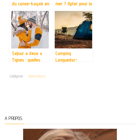
du canoe-kayak en
mer ? Opter pour la
Ardeche
Tunisie
Sejour a deux a
Camping
Tignes : quelles
Languedoc-
sont les activites
Roussillon : un
au programme ?
sejour au soleil
Catégorie
Destinations
A PROPOS