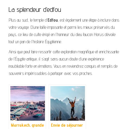
La splendeur d’edfou
Plus au sud, le temple d’
Edfou
, est également une étape à inclure dans
votre voyage. D’une taille imposante et parmi les mieux préservés du
pays, ce lieu de culte érigé en l’honneur du dieu faucon Horus dévoile
tout un pan de l’histoire Égyptienne..
Ainsi que peut faire ressortir cette exploration magnifique et enrichissante
de l’Égypte antique, il s’agit sans aucun doute d’une expérience
inoubliable forte en émotions. Vous en reviendrez conquis et remplis de
souvenirs impérissables à partager avec vos proches.
Marrakech, grande
Envie de séjourner